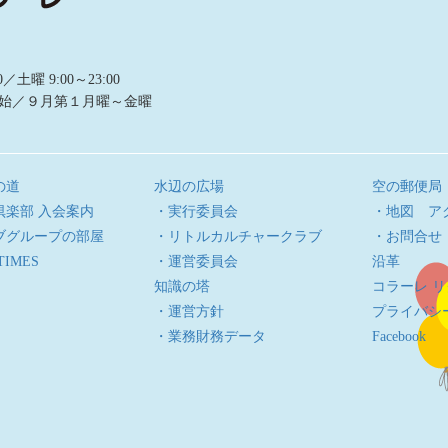
曜 9:00～23:00
始／９月第１月曜～金曜
の道
水辺の広場
空の郵便局
倶楽部 入会案内
・実行委員会
・地図 ア
ブグループの部屋
・リトルカルチャークラブ
・お問合せ
TIMES
・運営委員会
沿革
知識の塔
コラーレ 
・運営方針
プライバシ
・業務財務データ
Facebook