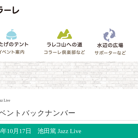
水辺
うたげのテント
ラレコ山への道
ゲート
 Live
ベントバックナンバー
6年10月17日 池田篤 Jazz Live