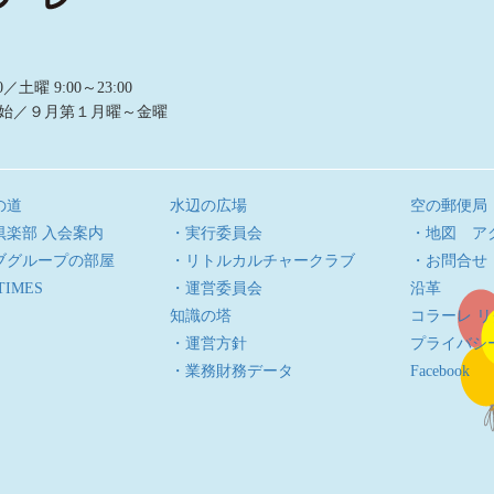
曜 9:00～23:00
始／９月第１月曜～金曜
の道
水辺の広場
空の郵便局
倶楽部 入会案内
・実行委員会
・地図 ア
ブグループの部屋
・リトルカルチャークラブ
・お問合せ
TIMES
・運営委員会
沿革
知識の塔
コラーレ 
・運営方針
プライバシ
・業務財務データ
Facebook