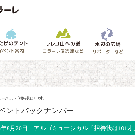
水辺
うたげのテント
ラレコ山への道
ゲート
ミュージカル「招待状は101才」
ベントバックナンバー
96年8月20日 アルゴミュージカル「招待状は101才