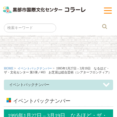
黒部市
t
o
g
g
l
e
n
a
v
i
g
a
t
i
o
n
HOME
>
イベントバックナンバー
> 1995年1月27日 – 3月19日 なるほど・
ザ・文化センター 第1弾／#03 お芝居は総合芸術（シアターフロンティア）
イベントバックナンバー
イベントバックナンバー
1995年1月27日 – 3月19日 なるほど・ザ・