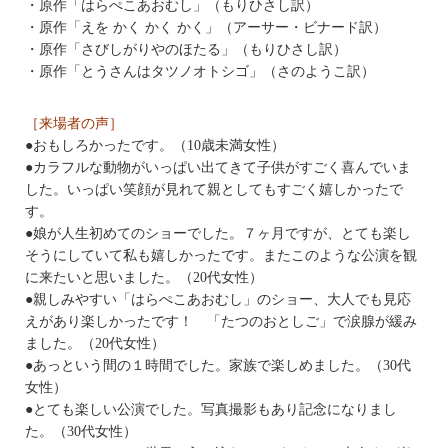
・原作「はらぺこあおむし」（もりひさし訳）
・原作「えを かく かく かく」（アーサー・ビナード訳）
・原作「さびしがりやのほたる」（もりひさし訳）
・原作「とうさんはタツノオトシゴ」（さのようこ訳）
［来場者の声］
●おもしろかったです。（10歳未満女性）
●カラフルな動物がいっぱい出てきて子供がすごく喜んでいま
した。いっぱい笑顔が見れて親としてもすごく嬉しかったで
す。
●娘が人生初めてのショーでした。７ヶ月ですが、とても楽し
そうにしていて私も嬉しかったです。またこのような公演を観
に来たいと思いました。（20代女性）
●親しみやすい「はらぺこあおむし」のショー、大人でも見応
えがあり楽しかったです！ 「たつのおとしご」で涙腺が緩み
ました。（20代女性）
●あっという間の１時間でした。家族で楽しめました。（30代
女性）
●とても楽しい公演でした。写真撮影もあり記念になりまし
た。（30代女性）