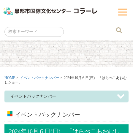
黒部市
t
o
g
g
l
e
n
a
v
i
g
a
t
i
o
n
HOME
>
イベントバックナンバー
> 2024年10月６日(日) 「はらぺこあおむ
しショー」
イベントバックナンバー
イベントバックナンバー
2024年10月６日(日) 「はらぺこあおむし