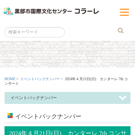
黒部市
t
o
g
g
l
e
n
a
v
i
g
a
t
i
o
n
HOME
>
イベントバックナンバー
> 2024年４月21日(日) カンターレ 7th コ
ンサート
イベントバックナンバー
イベントバックナンバー
2024年４月21日(日) カンターレ 7th コンサ