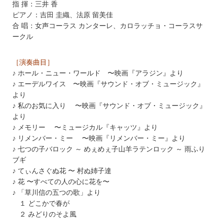
指 揮：三井 香
ピアノ：吉田 圭織、法原 留美佳
合 唱：女声コーラス カンターレ、カロラッチョ・コーラスサ
ークル
［演奏曲目］
♪ ホール・ニュー・ワールド 〜映画『アラジン』より
♪ エーデルワイス 〜映画『サウンド・オブ・ミュージック』
より
♪ 私のお気に入り 〜映画『サウンド・オブ・ミュージック』
より
♪ メモリー 〜ミュージカル『キャッツ』より
♪ リメンバー・ミー 〜映画『リメンバー・ミー』より
♪ 七つの子バロック ～ めぇめぇ子山羊ラテンロック ～ 雨ふり
ブギ
♪ てぃんさぐぬ花 〜 村ぬ姉子達
♪ 花 〜すべての人の心に花を〜
♪ 「草川信の五つの歌」より
１ どこかで春が
２ みどりのそよ風