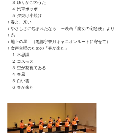
３ ゆりかごのうた
４ 汽車ポッポ
５ 夕焼け小焼け
♪ 春よ、来い
♪ やさしさに包まれたなら 〜映画『魔女の宅急便』より
♪ 糸
♪ 地上の星 （黒部宇奈月キャニオンルートに寄せて）
♪ 女声合唱のための「春が来た」
１ 不思議
２ コスモス
３ 空が凝視てゐる
４ 春風
５ 白い雲
６ 春が来た