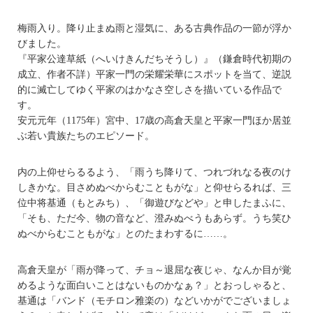
梅雨入り。降り止まぬ雨と湿気に、ある古典作品の一節が浮か
びました。
『平家公達草紙（へいけきんだちそうし）』（鎌倉時代初期の
成立、作者不詳）平家一門の栄耀栄華にスポットを当て、逆説
的に滅亡してゆく平家のはかなさ空しさを描いている作品で
す。
安元元年（1175年）宮中、17歳の高倉天皇と平家一門ほか居並
ぶ若い貴族たちのエピソード。
内の上仰せらるるよう、「雨うち降りて、つれづれなる夜のけ
しきかな。目さめぬべからむこともがな」と仰せらるれば、三
位中将基通（もとみち）、「御遊びなどや」と申したまふに、
「そも、ただ今、物の音など、澄みぬべうもあらず。うち笑ひ
ぬべからむこともがな」とのたまわするに……。
高倉天皇が「雨が降って、チョ～退屈な夜じゃ、なんか目が覚
めるような面白いことはないものかなぁ？」とおっしゃると、
基通は「バンド（モチロン雅楽の）などいかがでございましょ