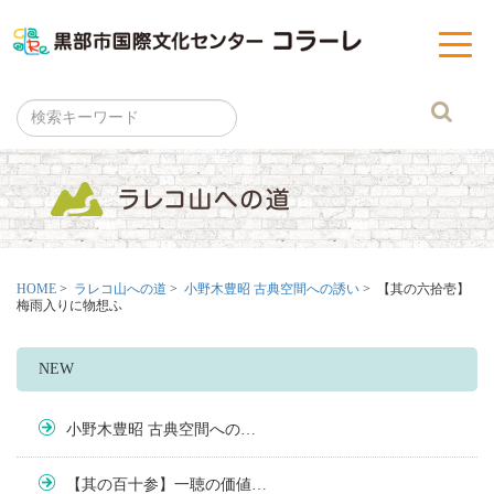
黒部市
t
o
g
g
l
e
n
a
v
i
g
a
t
i
o
n
HOME
>
ラレコ山への道
>
小野木豊昭 古典空間への誘い
> 【其の六拾壱】
梅雨入りに物想ふ
NEW
小野木豊昭 古典空間への…
【其の百十参】一聴の価値…